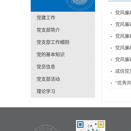
党风廉政
党建工作
党风廉政
党支部简介
党风廉政
党支部工作细则
党风廉政
党的基本知识
党风廉政
党员信息
成信党
党支部活动
“优秀
理论学习