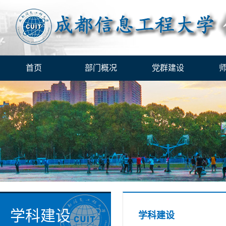
首页
部门概况
党群建设
学科建设
学科建设