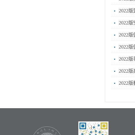
2022
2022
202
202
202
202
2022