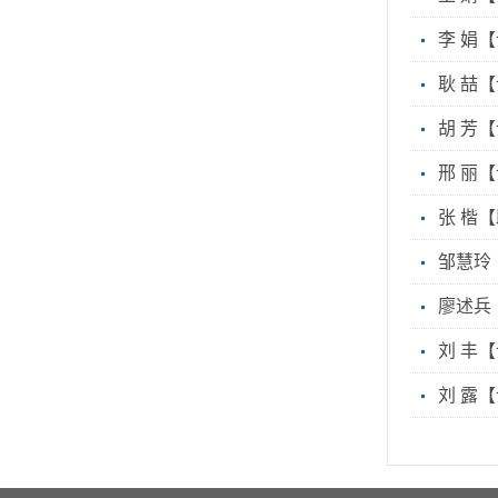
李 娟
耿 喆
胡 芳
邢 丽
张 楷
邹慧玲
廖述兵
刘 丰
刘 露