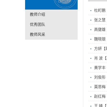
杜町鹏
教师介绍
张之慧
优秀团队
高健雄
教师风采
魏晓银
方妍【
肖 波
黄学丰
刘俊彤
莫思梅
赵红梅
王 婧