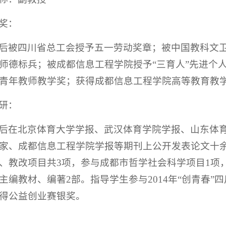
奖：
后被四川省总工会授予五一劳动奖章；被中国教科文
师德标兵；被成都信息工程学院授予“三育人”先进个人
青年教师教学奖；获得成都信息工程学院高等教育教
研：
后在北京体育大学学报、武汉体育学院学报、山东体
家、成都信息工程学院学报等期刊上公开发表论文十
、教改项目共3项，参与成都市哲学社会科学项目1项
主编教材、编著2部。指导学生参与2014年“创青春
得公益创业赛银奖。