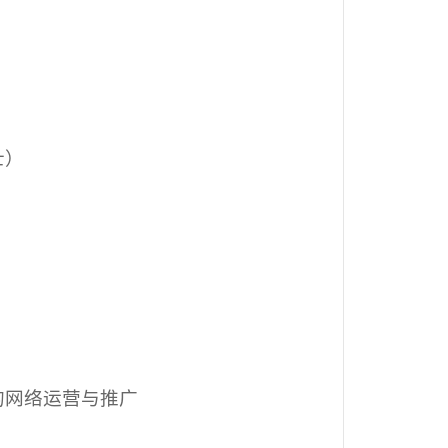
士）
的网络运营与推广