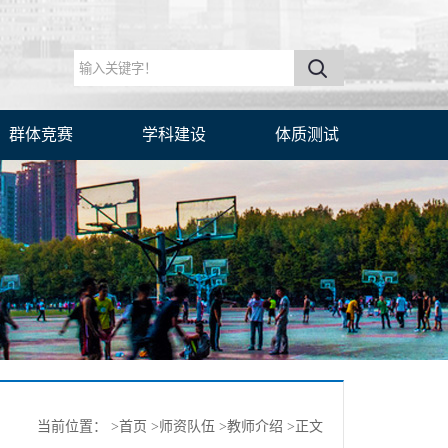
群体竞赛
学科建设
体质测试
当前位置：
>首页
>师资队伍
>教师介绍
>正文