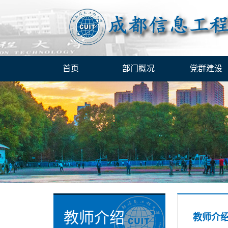
首页
部门概况
党群建设
教师介绍
教师介