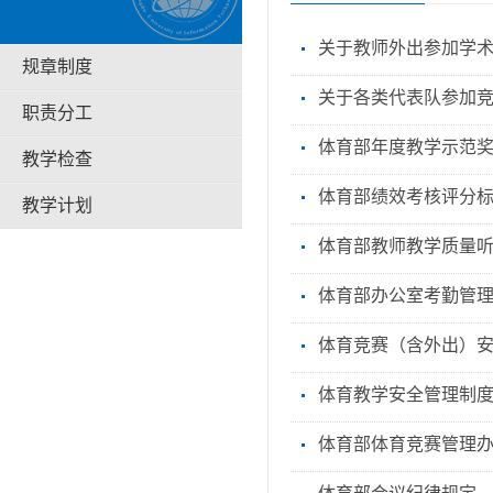
关于教师外出参加学
规章制度
关于各类代表队参加
职责分工
体育部年度教学示范
教学检查
体育部绩效考核评分
教学计划
体育部教师教学质量
体育部办公室考勤管
体育竞赛（含外出）
体育教学安全管理制
体育部体育竞赛管理