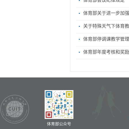
体育部会议纪律规定
体育部关于进一步加
关于特殊天气下体育
体育部停调课教学管
体育部年度考核和奖
体育部公众号