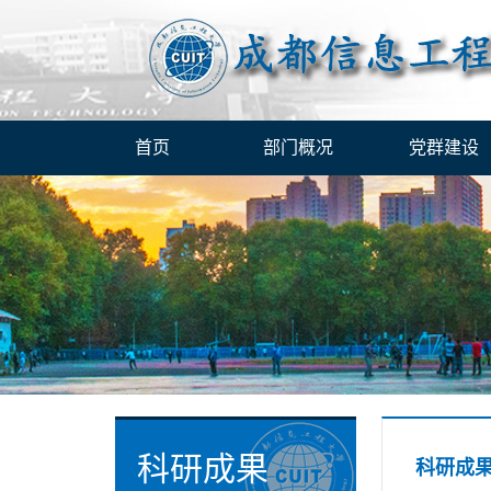
首页
部门概况
党群建设
科研成果
科研成