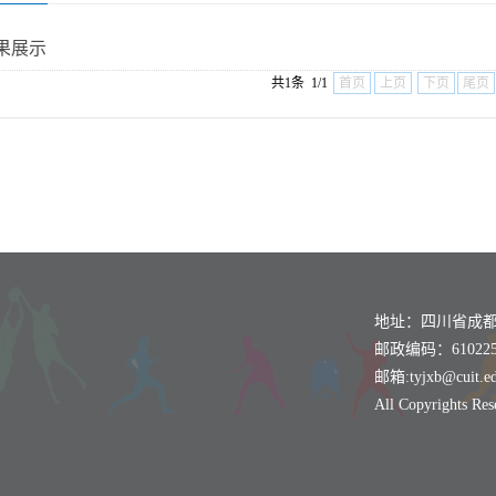
果展示
共1条 1/1
首页
上页
下页
尾页
地址：四川省成都
邮政编码：610225
邮箱:tyjxb@cuit.ed
All Copyright