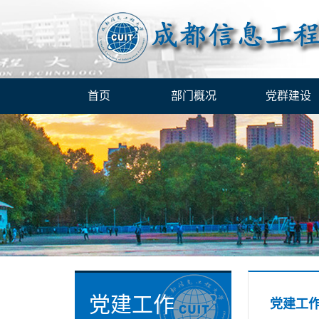
首页
部门概况
党群建设
党建工作
党建工