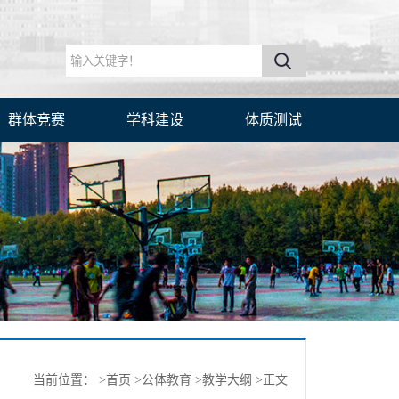
群体竞赛
学科建设
体质测试
当前位置：
>首页
>公体教育
>教学大纲
>正文