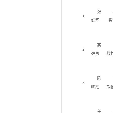
张
1
红坚
授
高
2
毅勇
教
陈
3
晓霞
教
任