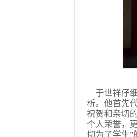
于世祥仔
析。他首先
祝贺和亲切
个人荣誉，
切为了学生”