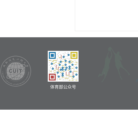
体育部公众号