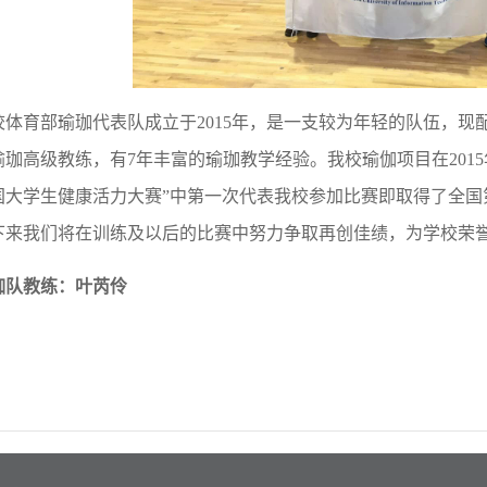
校体育部瑜珈代表队成立于
2015
年，是一支较为年轻的队伍，现配
瑜珈高级教练，有7
年丰富的瑜珈教学经验。我校瑜伽项目在2015
国大学生健康活力大赛”中第一次代表我校参加比赛即取得了全国
下来我们将在训练及以后的比赛中努力争取再创佳绩，为学校荣
伽队教练：叶芮伶