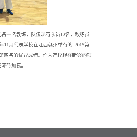
备一名教练，队伍现有队员12
名，教练员
年11
月代表学校在江西赣州举行的“2015
第
第四名的优异成绩。作为高校现在新兴的项
誉添砖加瓦。