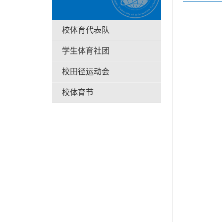
校体育代表队
学生体育社团
校田径运动会
校体育节