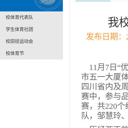
校体育代表队
我
学生体育社团
发布日期：20
校田径运动会
校体育节
11月7日
市五一大厦
四川省内及周
赛中，参与
赛，共220
队，邹慧玲、