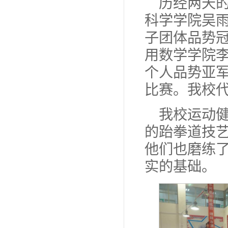
历经两天
科学学院吴
子团体品势冠
用数学学院李
个人品势亚军
比赛。我校
我校运动
的跆拳道技
他们也磨练
实的基础。