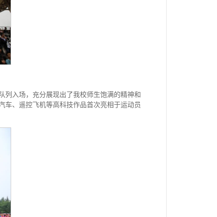
队列入场，充分展现出了我校师生饱满的精神和
汽车、遥控飞机等高科技作品首次亮相于运动员