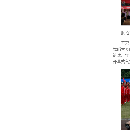
航拍
开幕
舞蹈大赛
篮球、穿
开幕式气