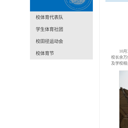
校体育代表队
学生体育社团
校田径运动会
10
校体育节
校长余万
及学校相