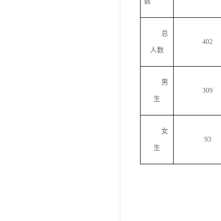
数
总
402
人数
男
309
生
女
93
生