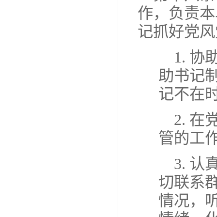
作，负责本
记抓好党风
1.
协
助书记
记不在
2.
在
管的工
3.
认
切联系
情况，