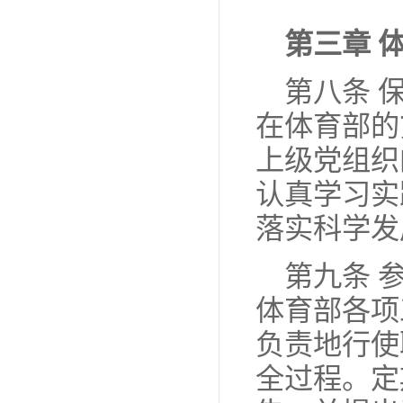
第三章 
第八条 
在体育部的
上级党组织
认真学习实
落实科学发
第九条 
体育部各项
负责地行使
全过程。定