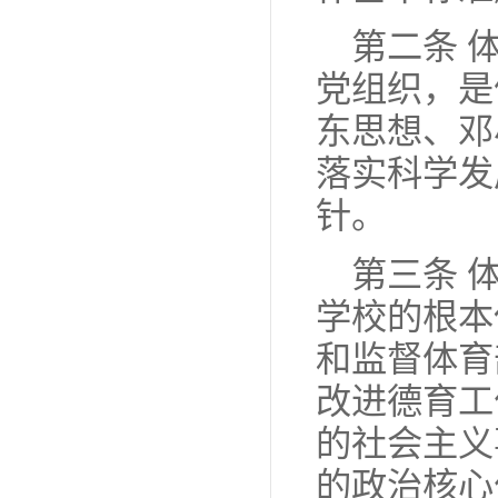
第二条 
党组织，是
东思想、邓
落实科学发
针。
第三条 
学校的根本
和监督体育
改进德育工
的社会主义
的政治核心