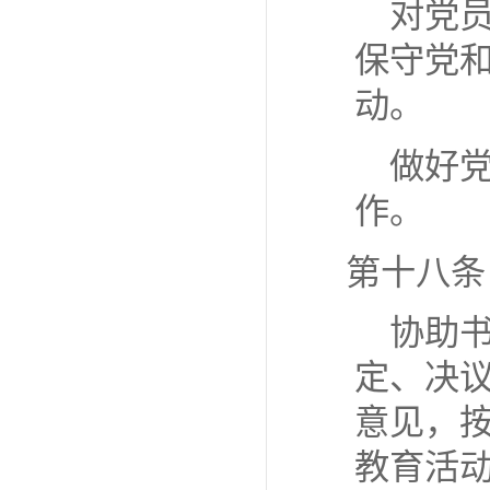
对党
保守党
动。
做好
作。
第十八条
协助
定、决
意见，
教育活