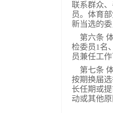
联系群众、
员。体育部
新当选的委
第六条 
检委员1名
员兼任工作
第七条 
按期换届选
长任期或提
动或其他原