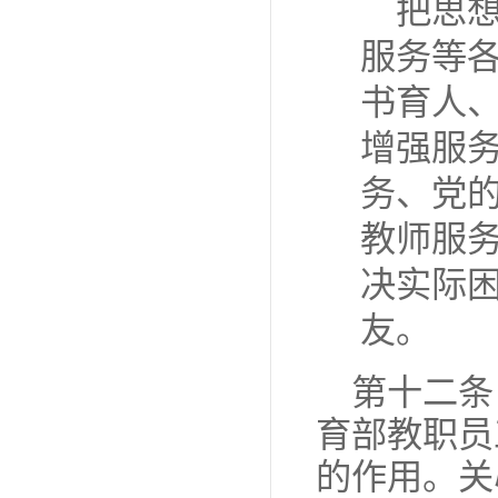
把思
服务等
书育人
增强服
务、党
教师服务
决实际
友。
第十二条
育部教职员
的作用。关