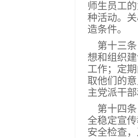
师生员工的
种活动。关
造条件。
第十三条
想和组织建
工作；定期
取他们的意
主党派干部
第十四条
全稳定宣传
安全检查，