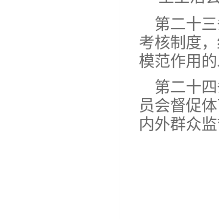
第二十三
考核制度，
模范作用的
第二十四
员会督促体
内外群众监