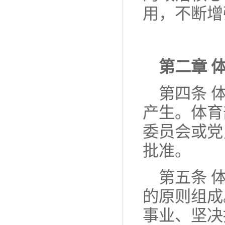
用，不断增
第二章 
第四条 
产生。体育
委员会或党
批准。
第五条 
的原则组成
事业、坚决