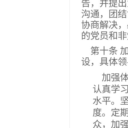
告，并提出
沟通，团结
协商解决，
的党员和非
第十条 
设，具体领
加强
认真学
水平。
度。定
众，加