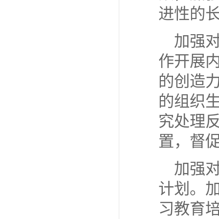
进性的
加强
作开展
的创造
的组织
究处理
置，督
加强
计划。
习教育