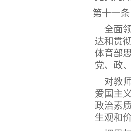
第十一条
全面
达和贯
体育部
党、政
对教
爱国主
政治素
生观和