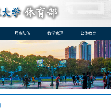
师资队伍
教学管理
公体教育
闻